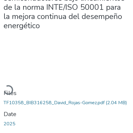
de la norma INTE/ISO 50001 para
la mejora continua del desempeño
energético
Loading...
Files
TF10358_BIB316258_David_Rojas-Gomez.pdf
(2.04 MB)
Date
2025