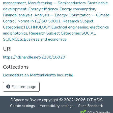
management
,
Manufacturing -- Semiconductors
,
Sustainable
development
,
Energy efficiency
,
Energy consumption
,
Financial analysis
,
Analysis -- Energy
,
Optimization -- Climate
Control
,
Norma INTE/ISO 50001
,
Research Subject
Categories::TECHNOLOGY::Electrical engineering, electronics
and photonics
,
Research Subject Categories::SOCIAL
SCIENCES::Business and economics
URI
https://hdl.handle.net/2238/18929
Collections
Licenciatura en Mantenimiento Industrial
Full item page
DSpace software
copyright © 2002-2026
LYRASIS
Cookie settings
Accessibility settings
Send Feedback
COAR Notify