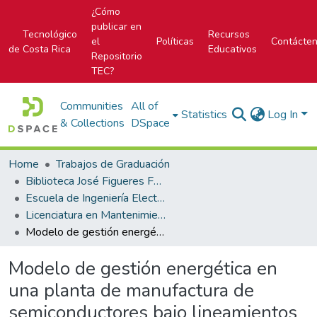
¿Cómo
publicar en
Tecnológico
Recursos
el
Políticas
Contácte
de Costa Rica
Educativos
Repositorio
TEC?
Communities
All of
Statistics
Log In
& Collections
DSpace
Home
Trabajos de Graduación
Biblioteca José Figueres Ferrer
Escuela de Ingeniería Electromecánica
Licenciatura en Mantenimiento Industrial
Modelo de gestión energética en una planta de manufactura de semiconductores bajo lineamientos de la norma INTE/ISO 50001 para la mejora continua del desempeño energético
Modelo de gestión energética en
una planta de manufactura de
semiconductores bajo lineamientos