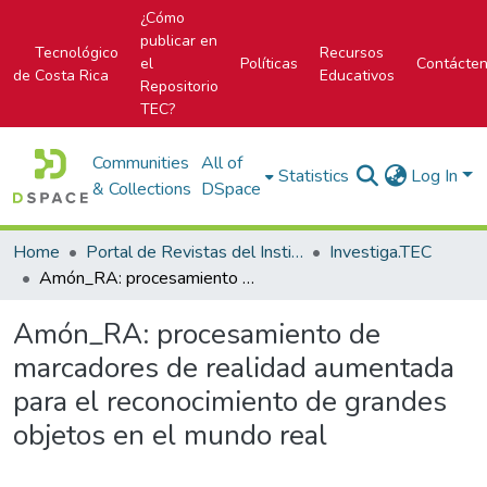
¿Cómo
publicar en
Tecnológico
Recursos
el
Políticas
Contácte
de Costa Rica
Educativos
Repositorio
TEC?
Communities
All of
Statistics
Log In
& Collections
DSpace
Home
Portal de Revistas del Instituto Tecnológico de Costa Rica
Investiga.TEC
Amón_RA: procesamiento de marcadores de realidad aumentada para el reconocimiento de grandes objetos en el mundo real
Amón_RA: procesamiento de
marcadores de realidad aumentada
para el reconocimiento de grandes
objetos en el mundo real