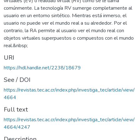
virtuales (EV) o realidad virtual (RV) como se le llama
comúnmente. La tecnología RV sumerge completamente al
usuario en un entorno sintético. Mientras está inmerso, el
usuario no puede ver el mundo real a su alrededor. Por el
contrario, la RA permite al usuario ver el mundo real con
objetos virtuales superpuestos o compuestos con el mundo
real.&nbsp;
URI
https://hdl.handle.net/2238/18679
See / DOI
https://revistas.tec.ac.cr/index.php/investiga_tec/article/view/
4664
Full text
https://revistas.tec.ac.cr/index.php/investiga_tec/article/view/
4664/4247
Description