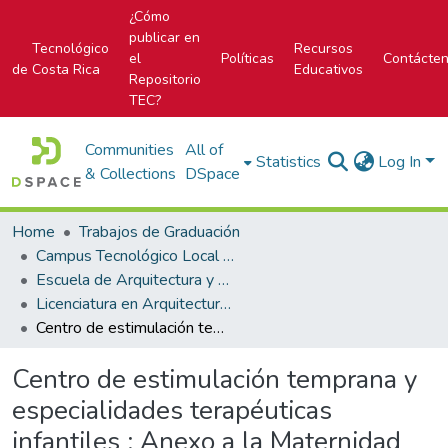
¿Cómo
publicar en
Tecnológico
Recursos
el
Políticas
Contácte
de Costa Rica
Educativos
Repositorio
TEC?
Communities
All of
Statistics
Log In
& Collections
DSpace
Home
Trabajos de Graduación
Campus Tecnológico Local San José
Escuela de Arquitectura y Urbanismo
Licenciatura en Arquitectura y Urbanismo
Centro de estimulación temprana y especialidades terapéuticas infantiles : Anexo a la Maternidad Carit, San José.
Centro de estimulación temprana y
especialidades terapéuticas
infantiles : Anexo a la Maternidad