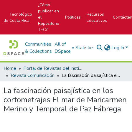
¿Cómo
publicar en
Tecnológico
Recursos
el
Políticas
Contácte
de Costa Rica
Educativos
Repositorio
TEC?
Communities
All of
Statistics
Log In
& Collections
DSpace
Home
Portal de Revistas del Instituto Tecnológico de Costa Rica
Revista Comunicación
La fascinación paisajística en los cortometrajes El mar de Maricarmen Merino y Temporal de Paz Fábrega
La fascinación paisajística en los
cortometrajes El mar de Maricarmen
Merino y Temporal de Paz Fábrega