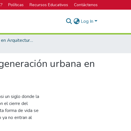
C?
Políticas
Recursos Educativos
Contáctenos
Log In
Licenciatura en Arquitectura y Urbanismo
regeneración urbana en
asi un siglo donde la
n el cierre del
sta forma de vida se
o ya no entran al