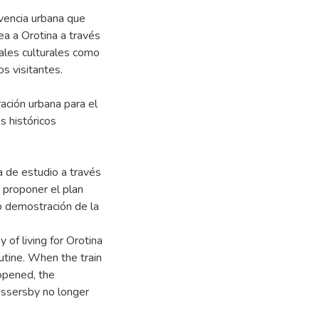
vencia urbana que
dea a Orotina a través
ales culturales como
s visitantes.
ación urbana para el
s históricos
a de estudio a través
 proponer el plan
o demostración de la
 of living for Orotina
utine. When the train
opened, the
assersby no longer