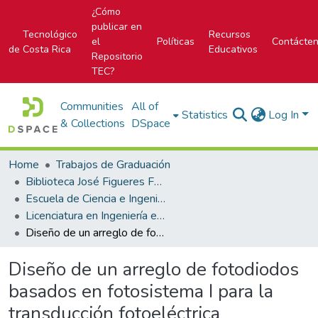
¿Cómo
publicar en
Tecnológico
Recursos
el
Políticas
Contácte
de Costa Rica
Educativos
Repositorio
TEC?
Communities
All of
Statistics
Log In
& Collections
DSpace
Home
Trabajos de Graduación
Biblioteca José Figueres Ferrer
Escuela de Ciencia e Ingeniería de los Materiales
Licenciatura en Ingeniería en Materiales
Diseño de un arreglo de fotodiodos basados en fotosistema I para la transducción fotoeléctrica
Diseño de un arreglo de fotodiodos
basados en fotosistema I para la
transducción fotoeléctrica