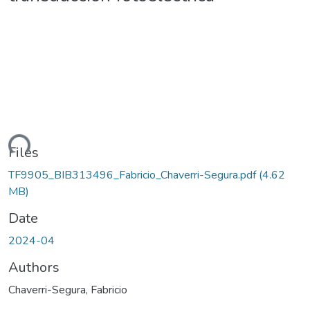
ding...
Files
TF9905_BIB313496_Fabricio_Chaverri-Segura.pdf
(4.62
MB)
Date
2024-04
Authors
Chaverri-Segura, Fabricio