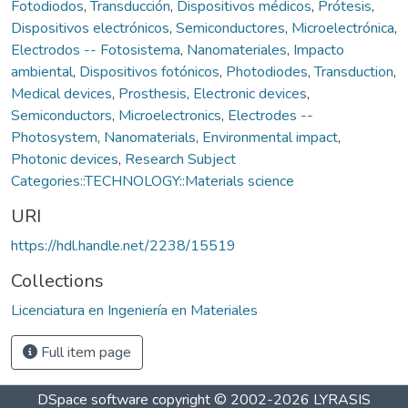
Fotodiodos
,
Transducción
,
Dispositivos médicos
,
Prótesis
,
Dispositivos electrónicos
,
Semiconductores
,
Microelectrónica
,
Electrodos -- Fotosistema
,
Nanomateriales
,
Impacto
ambiental
,
Dispositivos fotónicos
,
Photodiodes
,
Transduction
,
Medical devices
,
Prosthesis
,
Electronic devices
,
Semiconductors
,
Microelectronics
,
Electrodes --
Photosystem
,
Nanomaterials
,
Environmental impact
,
Photonic devices
,
Research Subject
Categories::TECHNOLOGY::Materials science
URI
https://hdl.handle.net/2238/15519
Collections
Licenciatura en Ingeniería en Materiales
Full item page
DSpace software
copyright © 2002-2026
LYRASIS