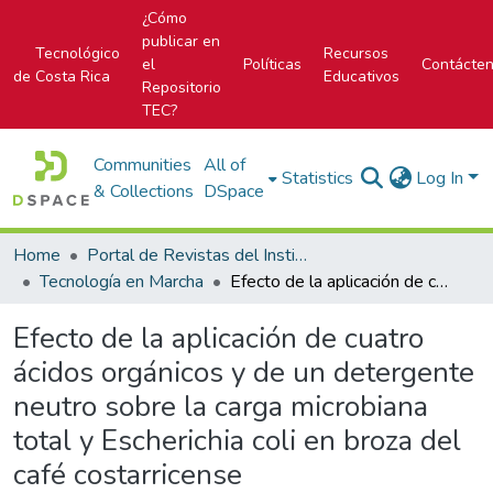
¿Cómo
publicar en
Tecnológico
Recursos
el
Políticas
Contácte
de Costa Rica
Educativos
Repositorio
TEC?
Communities
All of
Statistics
Log In
& Collections
DSpace
Home
Portal de Revistas del Instituto Tecnológico de Costa Rica
Tecnología en Marcha
Efecto de la aplicación de cuatro ácidos orgánicos y de un detergente neutro sobre la carga microbiana total y Escherichia coli en broza del café costarricense
Efecto de la aplicación de cuatro
ácidos orgánicos y de un detergente
neutro sobre la carga microbiana
total y Escherichia coli en broza del
café costarricense