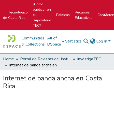
¿Cómo
publicar en
Tecnológico
Recursos
el
Políticas
Contácte
de Costa Rica
Educativos
Repositorio
TEC?
Communities
All of
Statistics
Log In
& Collections
DSpace
Home
Portal de Revistas del Instituto Tecnológico de Costa Rica
Investiga.TEC
Internet de banda ancha en Costa Rica
Internet de banda ancha en Costa
Rica