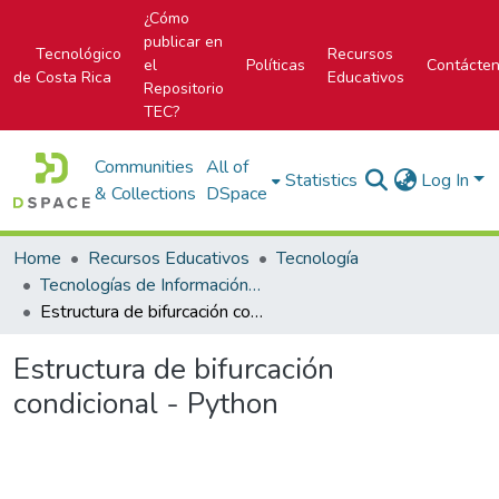
¿Cómo
publicar en
Tecnológico
Recursos
el
Políticas
Contácte
de Costa Rica
Educativos
Repositorio
TEC?
Communities
All of
Statistics
Log In
& Collections
DSpace
Home
Recursos Educativos
Tecnología
Tecnologías de Información (TI)
Estructura de bifurcación condicional - Python
Estructura de bifurcación
condicional - Python