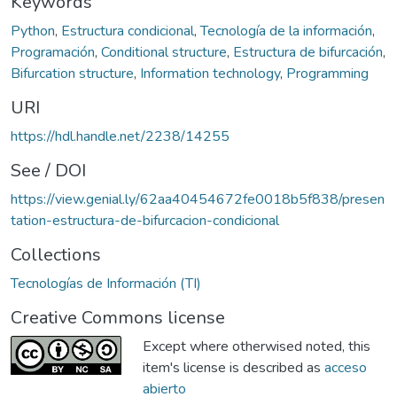
Keywords
Python
,
Estructura condicional
,
Tecnología de la información
,
Programación
,
Conditional structure
,
Estructura de bifurcación
,
Bifurcation structure
,
Information technology
,
Programming
URI
https://hdl.handle.net/2238/14255
See / DOI
https://view.genial.ly/62aa40454672fe0018b5f838/presen
tation-estructura-de-bifurcacion-condicional
Collections
Tecnologías de Información (TI)
Creative Commons license
Except where otherwised noted, this
item's license is described as
acceso
abierto