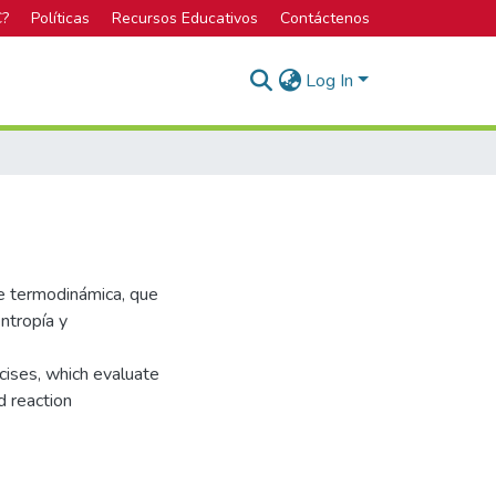
C?
Políticas
Recursos Educativos
Contáctenos
Log In
re termodinámica, que
ntropía y
ises, which evaluate
d reaction