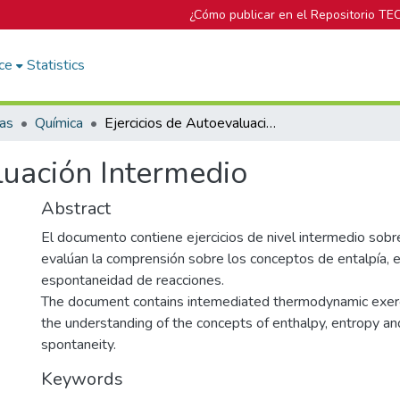
¿Cómo publicar en el Repositorio TE
ce
Statistics
cas
Química
Ejercicios de Autoevaluación Intermedio
luación Intermedio
Abstract
El documento contiene ejercicios de nivel intermedio sob
evalúan la comprensión sobre los conceptos de entalpía, e
espontaneidad de reacciones.
The document contains intemediated thermodynamic exerc
the understanding of the concepts of enthalpy, entropy an
spontaneity.
Keywords