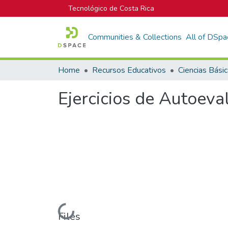
Tecnológico de Costa Rica
Communities & Collections
All of DSpa
Home
Recursos Educativos
Ciencias Bási
Ejercicios de Autoeva
Loading...
Files