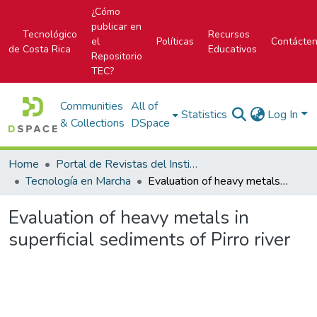
¿Cómo
publicar en
Tecnológico
Recursos
el
Políticas
Contácte
de Costa Rica
Educativos
Repositorio
TEC?
Communities
All of
Statistics
Log In
& Collections
DSpace
Home
Portal de Revistas del Instituto Tecnológico de Costa Rica
Tecnología en Marcha
Evaluation of heavy metals in superficial sediments of Pirro river
Evaluation of heavy metals in
superficial sediments of Pirro river