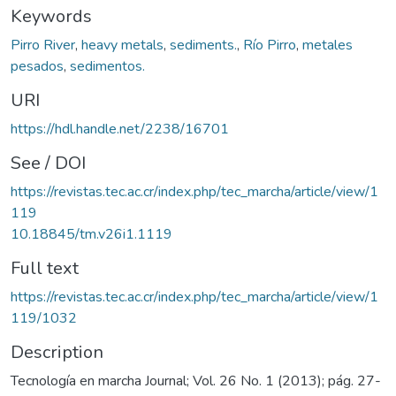
Keywords
Pirro River
,
heavy metals
,
sediments.
,
Río Pirro
,
metales
pesados
,
sedimentos.
URI
https://hdl.handle.net/2238/16701
See / DOI
https://revistas.tec.ac.cr/index.php/tec_marcha/article/view/1
119
10.18845/tm.v26i1.1119
Full text
https://revistas.tec.ac.cr/index.php/tec_marcha/article/view/1
119/1032
Description
Tecnología en marcha Journal; Vol. 26 No. 1 (2013); pág. 27-