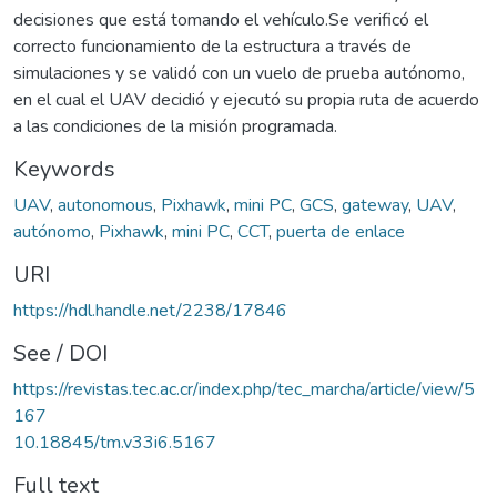
decisiones que está tomando el vehículo.Se verificó el
correcto funcionamiento de la estructura a través de
simulaciones y se validó con un vuelo de prueba autónomo,
en el cual el UAV decidió y ejecutó su propia ruta de acuerdo
a las condiciones de la misión programada.
Keywords
UAV
,
autonomous
,
Pixhawk
,
mini PC
,
GCS
,
gateway
,
UAV
,
autónomo
,
Pixhawk
,
mini PC
,
CCT
,
puerta de enlace
URI
https://hdl.handle.net/2238/17846
See / DOI
https://revistas.tec.ac.cr/index.php/tec_marcha/article/view/5
167
10.18845/tm.v33i6.5167
Full text