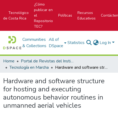
¿Cómo
publicar en
Tecnológico
Recursos
el
Políticas
Contácte
de Costa Rica
Educativos
Repositorio
TEC?
Communities
All of
Statistics
Log In
& Collections
DSpace
Home
Portal de Revistas del Instituto Tecnológico de Costa Rica
Tecnología en Marcha
Hardware and software structure for hosting and executing autonomous behavior routines in unmanned aerial vehicles
Hardware and software structure
for hosting and executing
autonomous behavior routines in
unmanned aerial vehicles