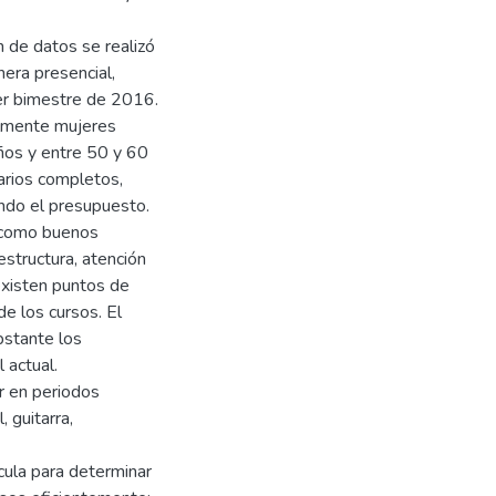
n de datos se realizó
nera presencial,
er bimestre de 2016.
almente mujeres
ños y entre 50 y 60
arios completos,
ando el presupuesto.
n como buenos
estructura, atención
existen puntos de
de los cursos. El
bstante los
 actual.
r en periodos
, guitarra,
cula para determinar