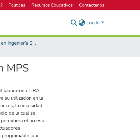
C?
Políticas
Recursos Educativos
Contáctenos
Log In
Licenciatura en Ingeniería Electrónica
ón MPS
el laboratorio LIRA,
 su utilización en la
onces, la necesidad
dio de la cual se
y permitiera el acceso
ctuadores
a programable, por