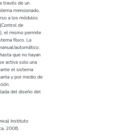
a través de un
oblema mencionado,
ceso a los módulos
(Control de
s), el mismo permite
stema físico. La
manual/automático;
 hasta que no hayan
se activa solo una
iante el sistema
lanta y por medio de
ción.
lada del diseño del
ica) Instituto
ca, 2008.