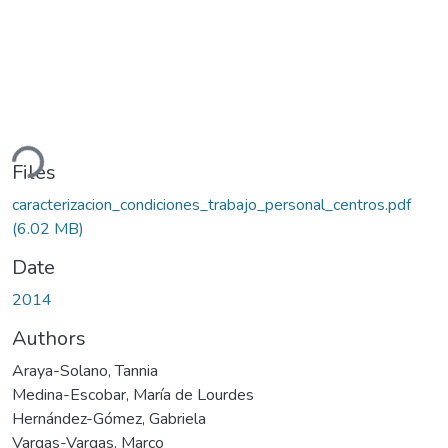
ading...
Files
caracterizacion_condiciones_trabajo_personal_centros.pdf
(6.02 MB)
Date
2014
Authors
Araya-Solano, Tannia
Medina-Escobar, María de Lourdes
Hernández-Gómez, Gabriela
Vargas-Vargas, Marco