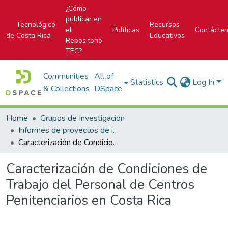
¿Cómo
publicar en
Tecnológico
Recursos
el
Políticas
Contácte
de Costa Rica
Educativos
Repositorio
TEC?
Communities
All of
Statistics
Log In
& Collections
DSpace
Home
Grupos de Investigación
Informes de proyectos de investigación
Caracterización de Condiciones de Trabajo del Personal de Centros Penitenciarios en Costa Rica
Caracterización de Condiciones de
Trabajo del Personal de Centros
Penitenciarios en Costa Rica