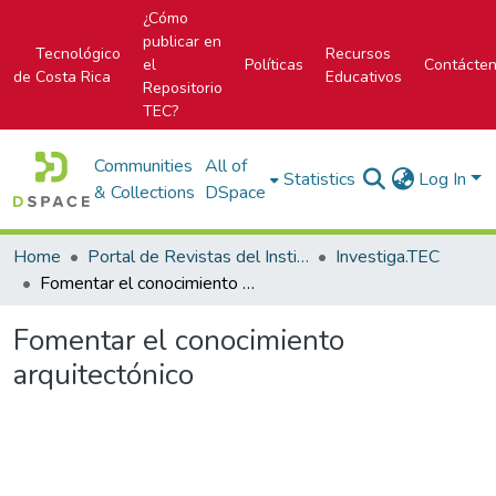
¿Cómo
publicar en
Tecnológico
Recursos
el
Políticas
Contácte
de Costa Rica
Educativos
Repositorio
TEC?
Communities
All of
Statistics
Log In
& Collections
DSpace
Home
Portal de Revistas del Instituto Tecnológico de Costa Rica
Investiga.TEC
Fomentar el conocimiento arquitectónico
Fomentar el conocimiento
arquitectónico