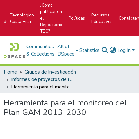
¿Cómo
publicar en
Tecnológico
Recursos
el
Políticas
Contácte
de Costa Rica
Educativos
Repositorio
TEC?
Communities
All of
Statistics
Log In
& Collections
DSpace
Home
Grupos de Investigación
Informes de proyectos de investigación
Herramienta para el monitoreo del Plan GAM 2013-2030
Herramienta para el monitoreo del
Plan GAM 2013-2030