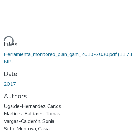
ding...
Files
Herramienta_monitoreo_plan_gam_2013-2030.pdf
(11.71
MB)
Date
2017
Authors
Ugalde-Hernández, Carlos
Martínez-Baldares, Tomás
Vargas-Calderón, Sonia
Soto-Montoya, Casia