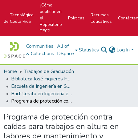
¿Cómo
publicar en
Tecnológico
Recursos
el
Políticas
Contácte
de Costa Rica
Educativos
Repositorio
TEC?
Communities
All of
Statistics
Log In
& Collections
DSpace
Home
Trabajos de Graduación
Biblioteca José Figueres Ferrer
Escuela de Ingeniería en Seguridad Laboral e Higiene Ambiental
Bachillerato en Ingeniería en Seguridad Laboral e Higiene Ambiental
Programa de protección contra caídas para trabajos en altura en labores de mantenimiento y despacho de productos en la planta Trefilería de ArcelorMittal Costa Rica
Programa de protección contra
caídas para trabajos en altura en
labores de mantenimiento y