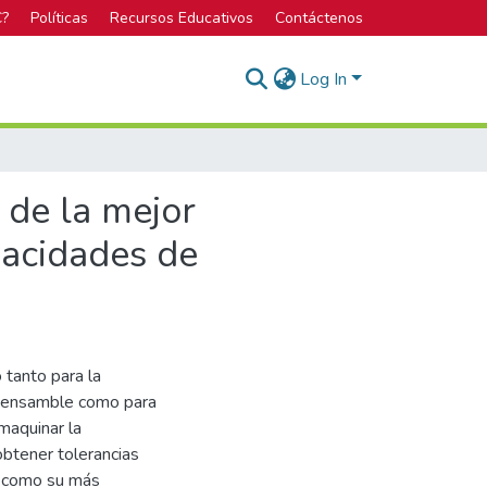
C?
Políticas
Recursos Educativos
Contáctenos
Log In
 de la mejor
pacidades de
 tanto para la
n ensamble como para
maquinar la
btener tolerancias
í como su más