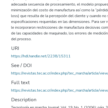
adecuada secuencia de procesamiento, el modelo propues
minimización del costo de manufactura así como la “pérdida
loss) que resulta de la percepción del cliente y cuando no 
especificaciones requeridas en las dimensiones. Para ser r
le incorporaron restricciones de manufactura decisivas co
de las capacidades de maquinado, los errores de medición
del proceso.
URI
https://hdl.handle.net/2238/15311
See / DOI
https://revistas.tec.ac.cr/index.php/tec_marcha/article/vie
Full text
https://revistas.tec.ac.cr/index.php/tec_marcha/article/vi
Description
Tecnología en marcha Journal; Vol. 19 No. 1 (2006); pág. 3