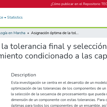
¿Cómo publicar en el Repositorio TE
ce
Statistics
logía en Marcha
Asignación óptima de la tolerancia final y selección de la mejor secuencia de procesamiento condicionado a las capacidades de manufactura
a tolerancia final y selección
miento condicionado a las ca
Description
Esta investigación se centra en el desarrollo de un modelo
optimización de las tolerancias de los componentes de u
la selección de la secuencia de procesamiento que pueda 
dimensión de un componente con estas tolerancias. Para o
óptimas para todos los componentes de un ensamble, as