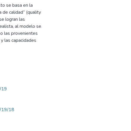
to se basa en la
 de calidad” (quality
se logran las
ealista, al modelo se
mo las provenientes
 y las capacidades
w/19
ew/19/18