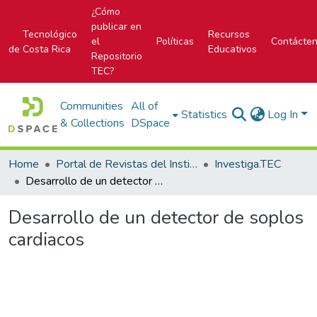
¿Cómo
publicar en
Tecnológico
Recursos
el
Políticas
Contácte
de Costa Rica
Educativos
Repositorio
TEC?
Communities
All of
Statistics
Log In
& Collections
DSpace
Home
Portal de Revistas del Instituto Tecnológico de Costa Rica
Investiga.TEC
Desarrollo de un detector de soplos cardiacos
Desarrollo de un detector de soplos
cardiacos