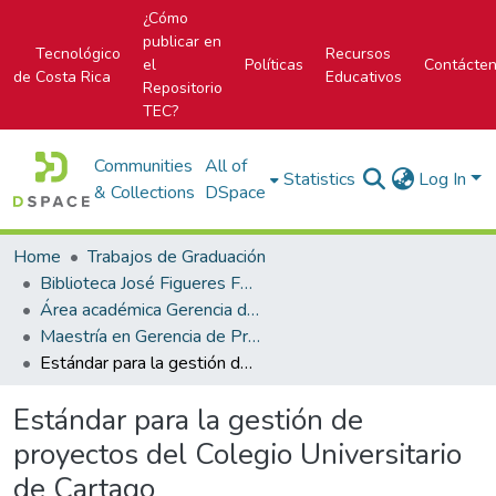
¿Cómo
publicar en
Tecnológico
Recursos
el
Políticas
Contácte
de Costa Rica
Educativos
Repositorio
TEC?
Communities
All of
Statistics
Log In
& Collections
DSpace
Home
Trabajos de Graduación
Biblioteca José Figueres Ferrer
Área académica Gerencia de Proyectos
Maestría en Gerencia de Proyectos
Estándar para la gestión de proyectos del Colegio Universitario de Cartago
Estándar para la gestión de
proyectos del Colegio Universitario
de Cartago