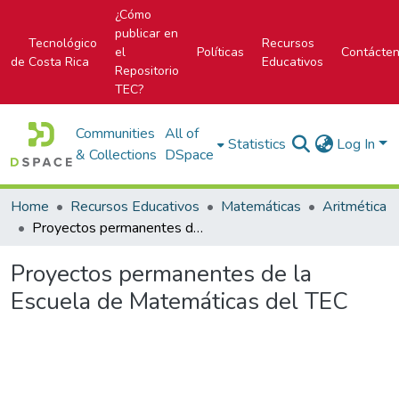
¿Cómo
publicar en
Tecnológico
Recursos
el
Políticas
Contácte
de Costa Rica
Educativos
Repositorio
TEC?
Communities
All of
Statistics
Log In
& Collections
DSpace
Home
Recursos Educativos
Matemáticas
Aritmética
Proyectos permanentes de la Escuela de Matemáticas del TEC
Proyectos permanentes de la
Escuela de Matemáticas del TEC