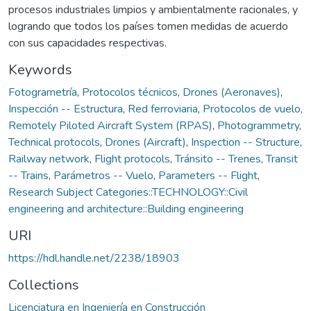
procesos industriales limpios y ambientalmente racionales, y
logrando que todos los países tomen medidas de acuerdo
con sus capacidades respectivas.
Keywords
Fotogrametría
,
Protocolos técnicos
,
Drones (Aeronaves)
,
Inspección -- Estructura
,
Red ferroviaria
,
Protocolos de vuelo
,
Remotely Piloted Aircraft System (RPAS)
,
Photogrammetry
,
Technical protocols
,
Drones (Aircraft)
,
Inspection -- Structure
,
Railway network
,
Flight protocols
,
Tránsito -- Trenes
,
Transit
-- Trains
,
Parámetros -- Vuelo
,
Parameters -- Flight
,
Research Subject Categories::TECHNOLOGY::Civil
engineering and architecture::Building engineering
URI
https://hdl.handle.net/2238/18903
Collections
Licenciatura en Ingeniería en Construcción