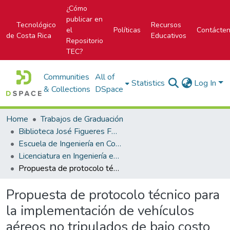
¿Cómo
publicar en
Tecnológico
Recursos
el
Políticas
Contácte
de Costa Rica
Educativos
Repositorio
TEC?
Communities
All of
Statistics
Log In
& Collections
DSpace
Home
Trabajos de Graduación
Biblioteca José Figueres Ferrer
Escuela de Ingeniería en Construcción
Licenciatura en Ingeniería en Construcción
Propuesta de protocolo técnico para la implementación de vehículos aéreos no tripulados de bajo costo en la inspección de la superestructura ferroviaria
Propuesta de protocolo técnico para
la implementación de vehículos
aéreos no tripulados de bajo costo