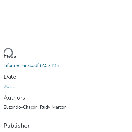
ding...
Files
Informe_Final.pdf
(2.92 MB)
Date
2011
Authors
Elizondo-Chacón, Rudy Marconi
Publisher