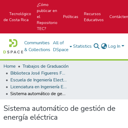
¿Cómo
publicar en
Tecnológico
Recursos
el
Políticas
Contácte
de Costa Rica
Educativos
Repositorio
TEC?
Communities
All of
Statistics
Log In
& Collections
DSpace
Home
Trabajos de Graduación
Biblioteca José Figueres Ferrer
Escuela de Ingeniería Electrónica
Licenciatura en Ingeniería Electrónica
Sistema automático de gestión de energía eléctrica
Sistema automático de gestión de
energía eléctrica