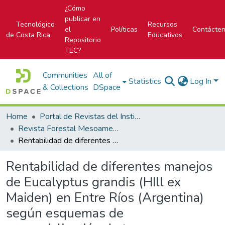
¿Cómo
publicar en
Tecnológico
Recursos
el
Políticas
Contácte
de Costa Rica
Educativos
Repositorio
TEC?
Communities
All of
Statistics
Log In
& Collections
DSpace
Home
Portal de Revistas del Instituto Tecnológico de Costa Rica
Revista Forestal Mesoamericana Kurú
Rentabilidad de diferentes manejos de Eucalyptus grandis (HIll ex Maiden) en Entre Ríos (Argentina) según esquemas de comercialización de trozas
Rentabilidad de diferentes manejos
de Eucalyptus grandis (HIll ex
Maiden) en Entre Ríos (Argentina)
según esquemas de