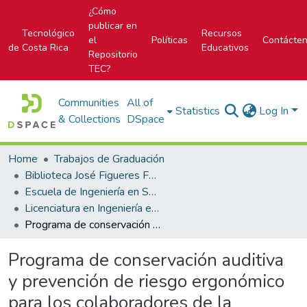
¿Cómo
publicar en
Tecnológico
Recursos
el
Políticas
Contácte
de Costa Rica
Educativos
Repositorio
TEC?
Communities
All of
Statistics
Log In
& Collections
DSpace
Home
Trabajos de Graduación
Biblioteca José Figueres Ferrer
Escuela de Ingeniería en Seguridad Laboral e Higiene Ambiental
Licenciatura en Ingeniería en Seguridad Laboral e Higiene Ambiental
Programa de conservación auditiva y prevención de riesgo ergonómico para los colaboradores de la empresa Centro de Servicio Mecánico S.A.
Programa de conservación auditiva
y prevención de riesgo ergonómico
para los colaboradores de la