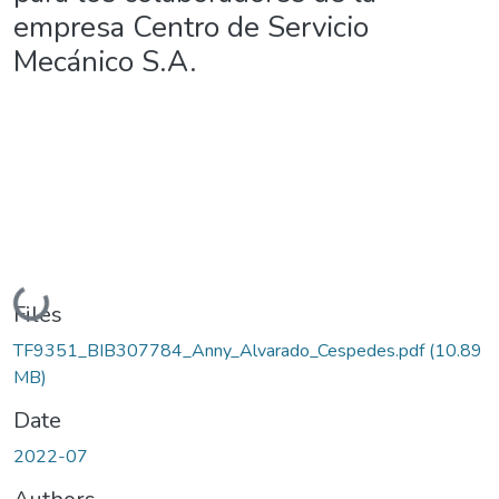
empresa Centro de Servicio
Mecánico S.A.
Loading...
Files
TF9351_BIB307784_Anny_Alvarado_Cespedes.pdf
(10.89
MB)
Date
2022-07