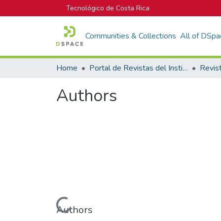
Tecnológico de Costa Rica
Communities & Collections
All of DSpa
Home
Portal de Revistas del Instituto Tecnológico de Costa Rica
Revis
Authors
Loading...
Authors