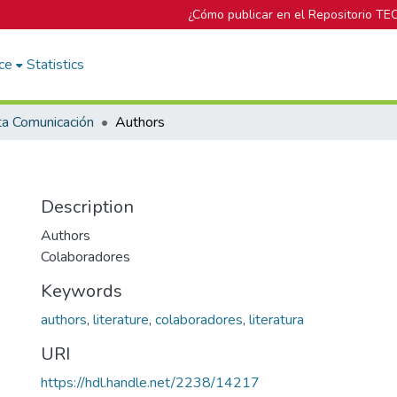
¿Cómo publicar en el Repositorio TE
ce
Statistics
ta Comunicación
Authors
Description
Authors
Colaboradores
Keywords
authors
,
literature
,
colaboradores
,
literatura
URI
https://hdl.handle.net/2238/14217