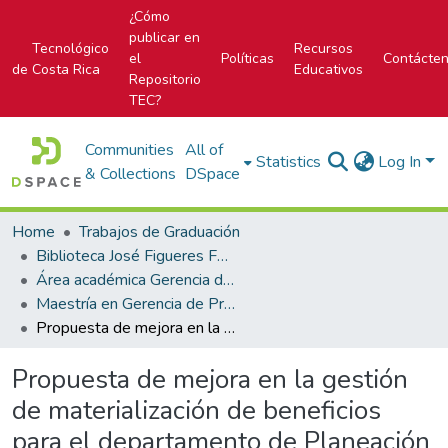
¿Cómo
publicar en
Tecnológico
Recursos
el
Políticas
Contácte
de Costa Rica
Educativos
Repositorio
TEC?
Communities
All of
Statistics
Log In
& Collections
DSpace
Home
Trabajos de Graduación
Biblioteca José Figueres Ferrer
Área académica Gerencia de Proyectos
Maestría en Gerencia de Proyectos
Propuesta de mejora en la gestión de materialización de beneficios para el departamento de Planeación y Proyectos de la empresa ABC
Propuesta de mejora en la gestión
de materialización de beneficios
para el departamento de Planeación