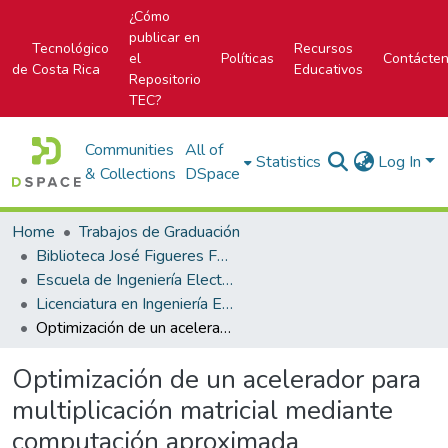
¿Cómo
publicar en
Tecnológico
Recursos
el
Políticas
Contácte
de Costa Rica
Educativos
Repositorio
TEC?
Communities
All of
Statistics
Log In
& Collections
DSpace
Home
Trabajos de Graduación
Biblioteca José Figueres Ferrer
Escuela de Ingeniería Electrónica
Licenciatura en Ingeniería Electrónica
Optimización de un acelerador para multiplicación matricial mediante computación aproximada
Optimización de un acelerador para
multiplicación matricial mediante
computación aproximada