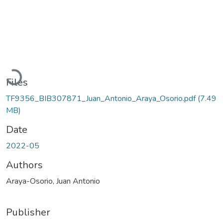
Loading...
Files
TF9356_BIB307871_Juan_Antonio_Araya_Osorio.pdf
(7.49
MB)
Date
2022-05
Authors
Araya-Osorio, Juan Antonio
Publisher