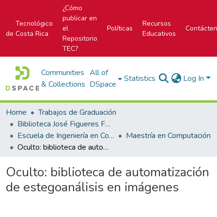
¿Cómo
publicar en
Tecnológico
Recursos
el
Políticas
Contácte
de Costa Rica
Educativos
Repositorio
TEC?
Communities
All of
Statistics
Log In
& Collections
DSpace
Home
Trabajos de Graduación
Biblioteca José Figueres Ferrer
Escuela de Ingeniería en Computación
Maestría en Computación
Oculto: biblioteca de automatización de estegoanálisis en imágenes
Oculto: biblioteca de automatización
de estegoanálisis en imágenes