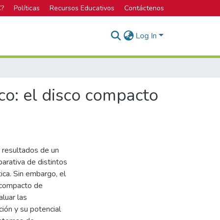
C?
Políticas
Recursos Educativos
Contáctenos
Log In
co: el disco compacto
s resultados de un
arativa de distintos
ca. Sin embargo, el
o compacto de
luar las
ión y su potencial