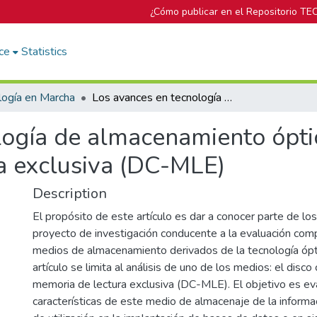
¿Cómo publicar en el Repositorio TE
ce
Statistics
logía en Marcha
Los avances en tecnología de almacenamiento óptico: el disco compacto de memoria de lectura exclusiva (DC-MLE)
logía de almacenamiento ópti
a exclusiva (DC-MLE)
Description
El propósito de este artículo es dar a conocer parte de lo
proyecto de investigación conducente a la evaluación comp
medios de almacenamiento derivados de la tecnología ópti
artículo se limita al análisis de uno de los medios: el disc
memoria de lectura exclusiva (DC-MLE). El objetivo es eva
características de este medio de almacenaje de la informac