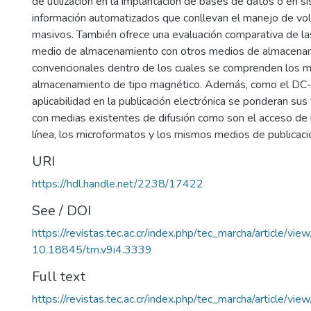
de utilización en la implantación de bases de datos o en 
información automatizados que conllevan el manejo de v
masivos. También ofrece una evaluación comparativa de la
medio de almacenamiento con otros medios de almacena
convencionales dentro de los cuales se comprenden los 
almacenamiento de tipo magnético. Además, como el DC-
aplicabilidad en la publicación electrónica se ponderan sus
con medias existentes de difusión como son el acceso de
línea, los microformatos y los mismos medios de publicaci
URI
https://hdl.handle.net/2238/17422
See / DOI
https://revistas.tec.ac.cr/index.php/tec_marcha/article/vi
10.18845/tm.v9i4.3339
Full text
https://revistas.tec.ac.cr/index.php/tec_marcha/article/v