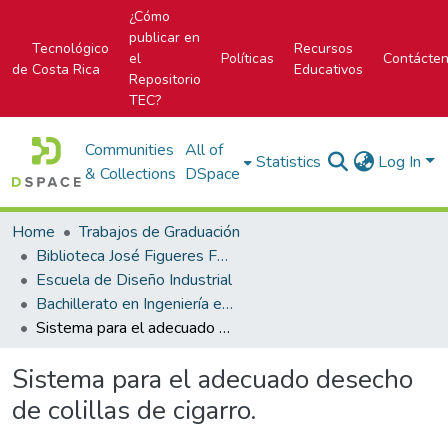
¿Cómo
publicar en
Tecnológico
Recursos
el
Políticas
Contácte
de Costa Rica
Educativos
Repositorio
TEC?
Communities
All of
Statistics
Log In
& Collections
DSpace
Home
Trabajos de Graduación
Biblioteca José Figueres Ferrer
Escuela de Diseño Industrial
Bachillerato en Ingeniería en Diseño Industrial
Sistema para el adecuado desecho de colillas de cigarro.
Sistema para el adecuado desecho
de colillas de cigarro.