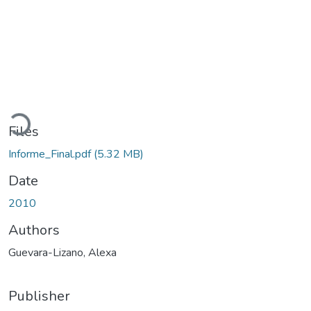
Loading...
Files
Informe_Final.pdf
(5.32 MB)
Date
2010
Authors
Guevara-Lizano, Alexa
Publisher