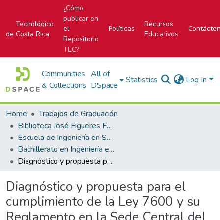
¿Cómo
publicar en
Tecnológico
Recursos
el
Políticas
Contácte
de Costa Rica
Educativos
Repositorio
TEC?
Communities
All of
Statistics
Log In
& Collections
DSpace
Home
Trabajos de Graduación
Biblioteca José Figueres Ferrer
Escuela de Ingeniería en Seguridad Laboral e Higiene Ambiental
Bachillerato en Ingeniería en Seguridad Laboral e Higiene Ambiental
Diagnóstico y propuesta para el cumplimiento de la Ley 7600 y su Reglamento en la Sede Central del Instituto sobre Alcoholismo y Farmacodependencia ubicada en San Pedro, San José, Costa Rica.
Diagnóstico y propuesta para el
cumplimiento de la Ley 7600 y su
Reglamento en la Sede Central del