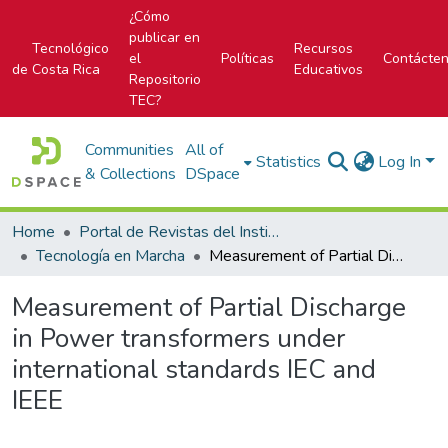
¿Cómo
publicar en
Tecnológico
Recursos
el
Políticas
Contácte
de Costa Rica
Educativos
Repositorio
TEC?
Communities
All of
Statistics
Log In
& Collections
DSpace
Home
Portal de Revistas del Instituto Tecnológico de Costa Rica
Tecnología en Marcha
Measurement of Partial Discharge in Power transformers under international standards IEC and IEEE
Measurement of Partial Discharge
in Power transformers under
international standards IEC and
IEEE