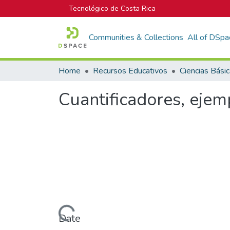
Tecnológico de Costa Rica
Communities & Collections
All of DSpa
Home
Recursos Educativos
Ciencias Bási
Cuantificadores, ejem
Loading...
Date