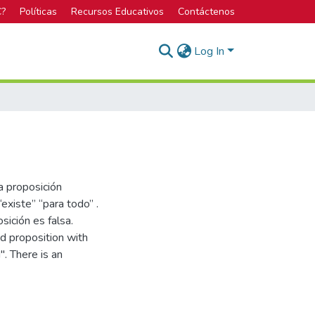
C?
Políticas
Recursos Educativos
Contáctenos
Log In
a proposición
existe” “para todo” .
sición es falsa.
ed proposition with
". There is an