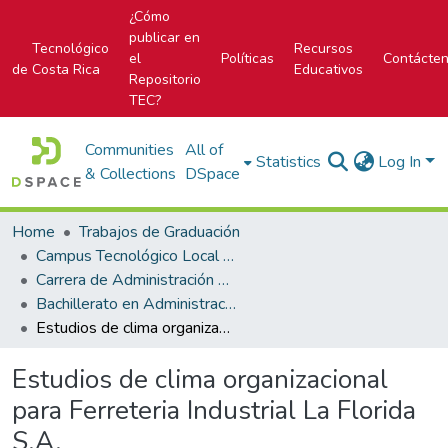
¿Cómo
publicar en
Tecnológico
Recursos
el
Políticas
Contácte
de Costa Rica
Educativos
Repositorio
TEC?
Communities
All of
Statistics
Log In
& Collections
DSpace
Home
Trabajos de Graduación
Campus Tecnológico Local San José
Carrera de Administración de Empresa
Bachillerato en Administración de Empresas
Estudios de clima organizacional para Ferreteria Industrial La Florida S.A.
Estudios de clima organizacional
para Ferreteria Industrial La Florida
S.A.