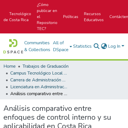
¿Cómo
publicar en
Tecnológico
Recursos
el
Políticas
Contácte
de Costa Rica
Educativos
Repositorio
TEC?
Communities
All of
Statistics
Log In
& Collections
DSpace
Home
Trabajos de Graduación
Campus Tecnológico Local San José
Carrera de Administración de Empresa
Licenciatura en Administración de Empresas
Análisis comparativo entre enfoques de control interno y su aplicabilidad en Costa Rica
Análisis comparativo entre
enfoques de control interno y su
aplicabilidad en Costa Rica