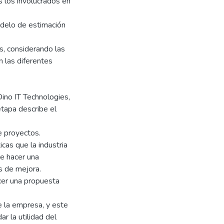
 los involucrados en
delo de estimación
s, considerando las
n las diferentes
Dino IT Technologies,
tapa describe el
e proyectos.
cas que la industria
te hacer una
as de mejora.
cer una propuesta
 la empresa, y este
r la utilidad del