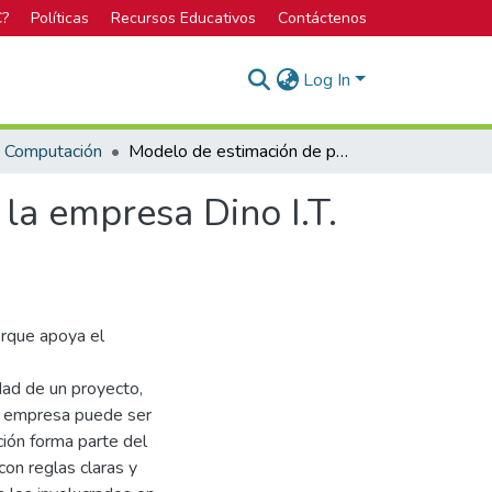
C?
Políticas
Recursos Educativos
Contáctenos
Log In
n Computación
Modelo de estimación de proyectos de software en la empresa Dino I.T. Technologies
la empresa Dino I.T.
rque apoya el
idad de un proyecto,
na empresa puede ser
ión forma parte del
con reglas claras y