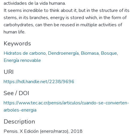
actividades de la vida humana.
It seems incredible to think about it, but in the structure of its
stems, in its branches, energy is stored which, in the form of
carbohydrates, can then be reused in multiple activities of
human life.
Keywords
Hidratos de carbono
,
Dendroenergía
,
Biomasa
,
Bosque
,
Energía renovable
URI
https://hdl.handle.net/2238/9696
See / DOI
https://www.tec.ac.cr/pensis/articulos/cuando-se-convierten-
arboles-energia
Description
Pensis. X Edición (enero/marzo), 2018