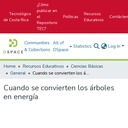
¿Cómo
publicar en
Tecnológico
Recursos
el
Políticas
Contácte
de Costa Rica
Educativos
Repositorio
TEC?
Communities
All of
Statistics
Log In
& Collections
DSpace
Home
Recursos Educativos
Ciencias Básicas
General
Cuando se convierten los árboles en energía
Cuando se convierten los árboles
en energía