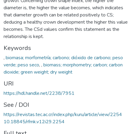
growth. Concerning crown shape index, the higher the
diameter is, the higher the value becomes, which indicates
that diameter growth can be related positively to CS;
deducing a healthy crown development the higher this value
becomes. The CSd values confirm this statement as the
relationship is kept.
Keywords
,
biomasa; morfometría; carbono; dióxido de carbono; peso
verde; peso seco
,
,
biomass; morphometry; carbon; carbon
dioxide; green weight; dry weight
URI
https://hdl.handle.net/2238/7951
See / DOI
https://revistas.tec.ac.cr/index.php/kuru/article/view/2254
10.18845/rfmk.v12i29.2254
Full text