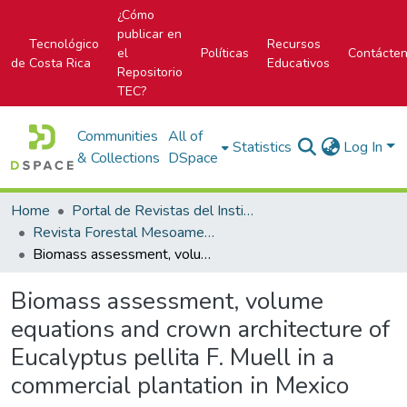
¿Cómo
publicar en
Tecnológico
Recursos
el
Políticas
Contácte
de Costa Rica
Educativos
Repositorio
TEC?
Communities
All of
Statistics
Log In
& Collections
DSpace
Home
Portal de Revistas del Instituto Tecnológico de Costa Rica
Revista Forestal Mesoamericana Kurú
Biomass assessment, volume equations and crown architecture of Eucalyptus pellita F. Muell in a commercial plantation in Mexico
Biomass assessment, volume
equations and crown architecture of
Eucalyptus pellita F. Muell in a
commercial plantation in Mexico