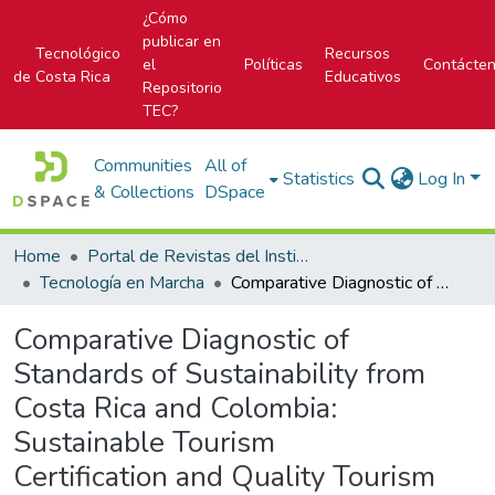
¿Cómo
publicar en
Tecnológico
Recursos
el
Políticas
Contácte
de Costa Rica
Educativos
Repositorio
TEC?
Communities
All of
Statistics
Log In
& Collections
DSpace
Home
Portal de Revistas del Instituto Tecnológico de Costa Rica
Tecnología en Marcha
Comparative Diagnostic of Standards of Sustainability from Costa Rica and Colombia: Sustainable Tourism Certification and Quality Tourism Certificate / Environmental Seal
Comparative Diagnostic of
Standards of Sustainability from
Costa Rica and Colombia:
Sustainable Tourism
Certification and Quality Tourism