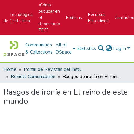
¿Cómo
publicar en
Tecnológico
Recursos
el
Políticas
Contácte
de Costa Rica
Educativos
Repositorio
TEC?
Communities
All of
Statistics
Log In
& Collections
DSpace
Home
Portal de Revistas del Instituto Tecnológico de Costa Rica
Revista Comunicación
Rasgos de ironía en El reino de este mundo
Rasgos de ironía en El reino de este
mundo