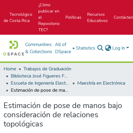
¿Cómo
publicar en
Tecnológico
Recursos
el
Políticas
Contácte
de Costa Rica
Educativos
Repositorio
TEC?
Communities
All of
Statistics
Log In
& Collections
DSpace
Home
Trabajos de Graduación
Biblioteca José Figueres Ferrer
Escuela de Ingeniería Electrónica
Maestría en Electrónica
Estimación de pose de manos bajo consideración de relaciones topológicas
Estimación de pose de manos bajo
consideración de relaciones
topológicas