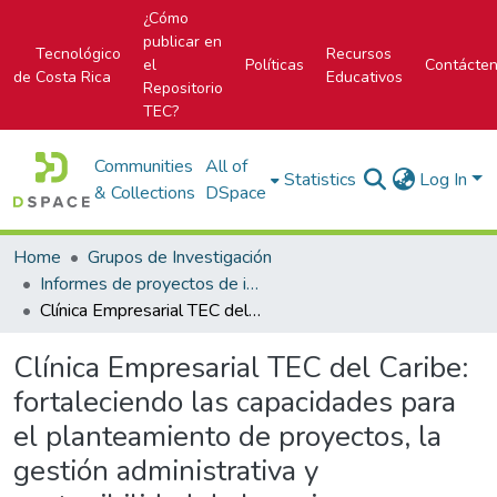
¿Cómo
publicar en
Tecnológico
Recursos
el
Políticas
Contácte
de Costa Rica
Educativos
Repositorio
TEC?
Communities
All of
Statistics
Log In
& Collections
DSpace
Home
Grupos de Investigación
Informes de proyectos de investigación
Clínica Empresarial TEC del Caribe: fortaleciendo las capacidades para el planteamiento de proyectos, la gestión administrativa y sostenibilidad de las micro, pequeñas y medianas empresas de Limón
Clínica Empresarial TEC del Caribe:
fortaleciendo las capacidades para
el planteamiento de proyectos, la
gestión administrativa y