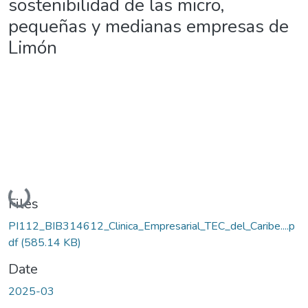
sostenibilidad de las micro,
pequeñas y medianas empresas de
Limón
Loading...
Files
PI112_BIB314612_Clinica_Empresarial_TEC_del_Caribe....p
df
(585.14 KB)
Date
2025-03