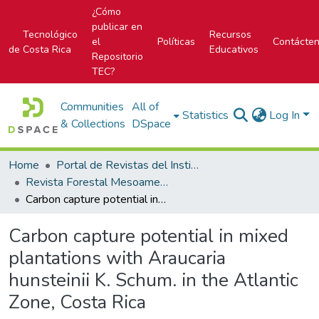
¿Cómo
publicar en
Tecnológico
Recursos
el
Políticas
Contácte
de Costa Rica
Educativos
Repositorio
TEC?
Communities
All of
Statistics
Log In
& Collections
DSpace
Home
Portal de Revistas del Instituto Tecnológico de Costa Rica
Revista Forestal Mesoamericana Kurú
Carbon capture potential in mixed plantations with Araucaria hunsteinii K. Schum. in the Atlantic Zone, Costa Rica
Carbon capture potential in mixed
plantations with Araucaria
hunsteinii K. Schum. in the Atlantic
Zone, Costa Rica