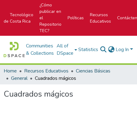
¿Cómo
publicar en
Tecnológico
Recursos
el
Políticas
Contácte
de Costa Rica
Educativos
Repositorio
TEC?
Communities
All of
Statistics
Log In
& Collections
DSpace
Home
Recursos Educativos
Ciencias Básicas
General
Cuadrados mágicos
Cuadrados mágicos