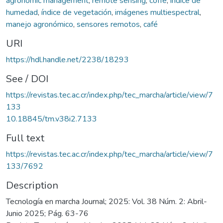
agronomic management
,
remote sensing
,
coffe
,
índice de
humedad
,
índice de vegetación
,
imágenes multiespectral
,
manejo agronómico
,
sensores remotos
,
café
URI
https://hdl.handle.net/2238/18293
See / DOI
https://revistas.tec.ac.cr/index.php/tec_marcha/article/view/7
133
10.18845/tm.v38i2.7133
Full text
https://revistas.tec.ac.cr/index.php/tec_marcha/article/view/7
133/7692
Description
Tecnología en marcha Journal; 2025: Vol. 38 Núm. 2: Abril-
Junio 2025; Pág. 63-76