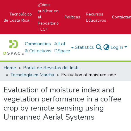
¿Cómo
publicar en
Tecnológico
Recursos
el
Políticas
Contácte
de Costa Rica
Educativos
Repositorio
TEC?
Communities
All of
Statistics
Log In
& Collections
DSpace
Home
Portal de Revistas del Instituto Tecnológico de Costa Rica
Tecnología en Marcha
Evaluation of moisture index and vegetation performance in a coffee crop by remote sensing using Unmanned Aerial Systems
Evaluation of moisture index and
vegetation performance in a coffee
crop by remote sensing using
Unmanned Aerial Systems