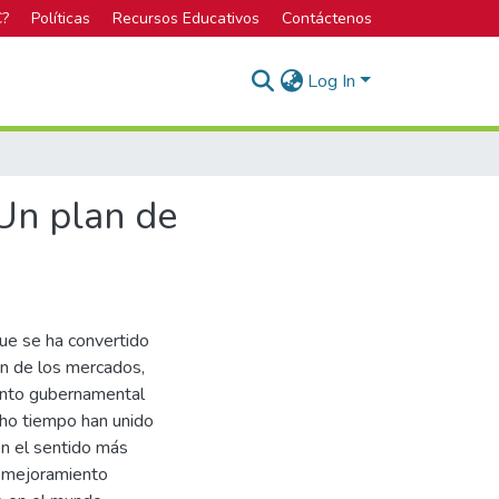
C?
Políticas
Recursos Educativos
Contáctenos
Log In
Un plan de
ue se ha convertido
ón de los mercados,
ento gubernamental
cho tiempo han unido
en el sentido más
l mejoramiento