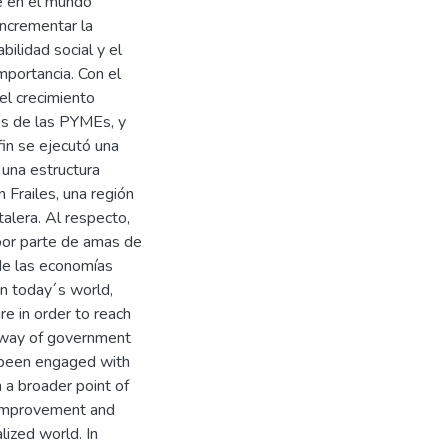
e en el mundo
incrementar la
ilidad social y el
portancia. Con el
el crecimiento
s de las PYMEs, y
in se ejecutó una
e una estructura
Frailes, una región
alera. Al respecto,
 por parte de amas de
de las economías
 today´s world,
e in order to reach
e way of government
e been engaged with
n a broader point of
s improvement and
ized world. In