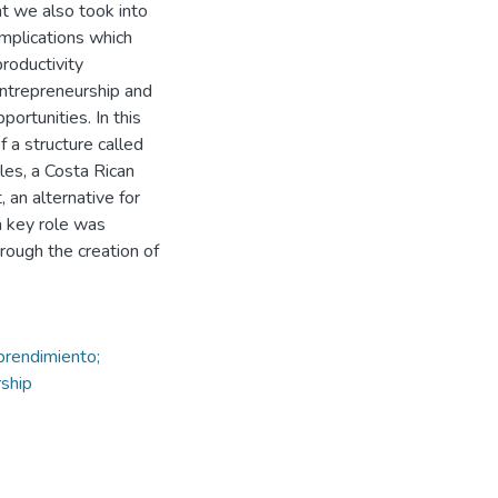
t we also took into
implications which
roductivity
ntrepreneurship and
ortunities. In this
 a structure called
les, a Costa Rican
, an alternative for
 key role was
ough the creation of
mprendimiento;
rship