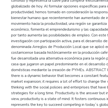
continuo y representa la clave para competir exitosament
globalizado de hoy. Al formular opciones específicas para 
productividad, hemos tomado en consideración la responsab
bienestar humano que recientemente han aumentado de im
movimiento hacia la productividad, una región se garantiza 
económico, fomenta el emprendedurismo y las capacidade
por tanto aumenta las posibilidades de empleo. Con este f
investigación con participación activa, para el desarrollo d
denominada Arreglos de Producción Local que se aplicó en 
costarricense basada históricamente en la producción cafet
fue desarrollada una alternativa económica para la región
casa que jugaron un papel predominante en el desarrollo 
domésticas mediante la creación de PYMEs. ABSTRACT In
there is a dynamic behavior that becomes a constant featur
market expansion; it requires a lot of effort to change th
thinking with the social policies and enterprises that hav
strategies for a long time. Productivity is the answer but i
view, productivity is a state of mind. It fosters continuou
represents the key to succeed competing in today´s global