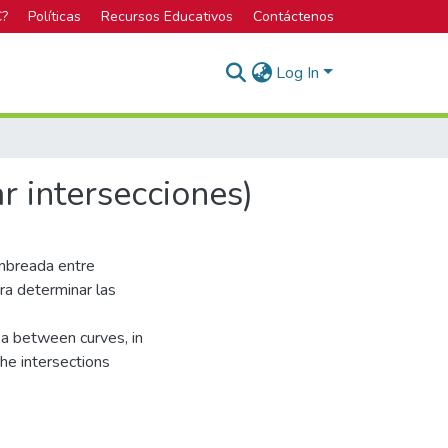
C?
Políticas
Recursos Educativos
Contáctenos
Log In
ar intersecciones)
sombreada entre
ra determinar las
ea between curves, in
he intersections