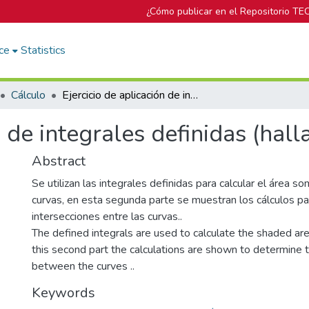
¿Cómo publicar en el Repositorio TE
ce
Statistics
Cálculo
Ejercicio de aplicación de integrales definidas (hallar intersecciones)
n de integrales definidas (hall
Abstract
Se utilizan las integrales definidas para calcular el área 
curvas, en esta segunda parte se muestran los cálculos pa
intersecciones entre las curvas..
The defined integrals are used to calculate the shaded ar
this second part the calculations are shown to determine t
between the curves ..
Keywords