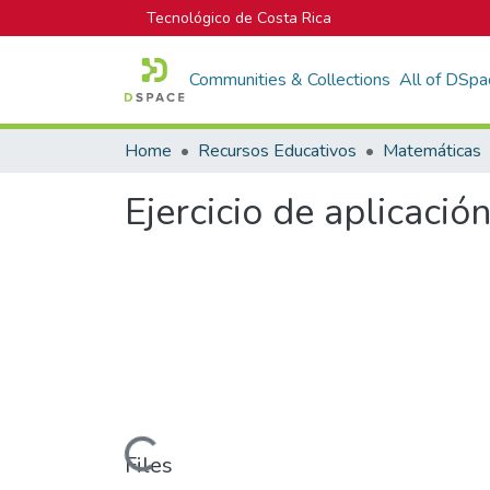
Tecnológico de Costa Rica
Communities & Collections
All of DSpa
Home
Recursos Educativos
Matemáticas
Ejercicio de aplicació
Loading...
Files