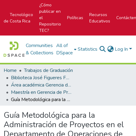
¿Cómo
publicar en
Tecnológico
Recursos
el
Políticas
Contácte
de Costa Rica
Educativos
Repositorio
TEC?
Communities
All of
Statistics
Log In
& Collections
DSpace
Home
Trabajos de Graduación
Biblioteca José Figueres Ferrer
Área académica Gerencia de Proyectos
Maestría en Gerencia de Proyectos
Guía Metodológica para la Administración de Proyectos en el Departamento de Operaciones de ARISTA de Costa Rica S.A.
Guía Metodológica para la
Administración de Proyectos en el
Departamento de Operaciones de