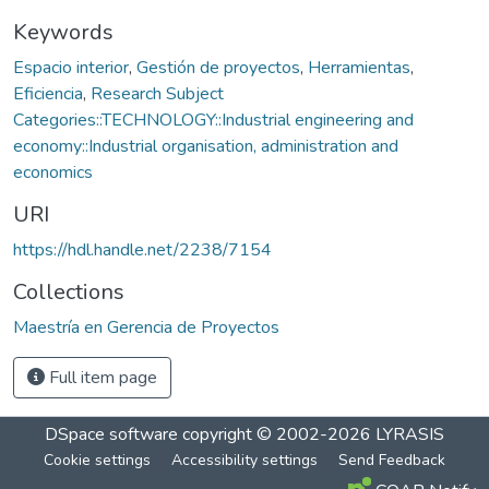
Keywords
Espacio interior
,
Gestión de proyectos
,
Herramientas
,
Eficiencia
,
Research Subject
Categories::TECHNOLOGY::Industrial engineering and
economy::Industrial organisation, administration and
economics
URI
https://hdl.handle.net/2238/7154
Collections
Maestría en Gerencia de Proyectos
Full item page
DSpace software
copyright © 2002-2026
LYRASIS
Cookie settings
Accessibility settings
Send Feedback